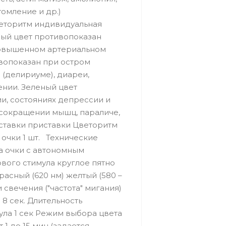
томление и др.)
еторитм индивидуальная
ный цвет противопоказан
повышенном артериальном
ивопоказан при остром
(делириуме), диареи,
нии. Зеленый цвет
, состояниях депрессии и
 сокращении мышц, параличе,
ставки приставки Цветоритм
 очки 1 шт. Технические
а очки с автономным
вого стимула круглое пятно
асный (620 нм) желтый (580 –
и свечения ("частота" мигания)
 8 сек. Длительность
ула 1 сек Режим выбора цвета
1 до 15 мин (задается