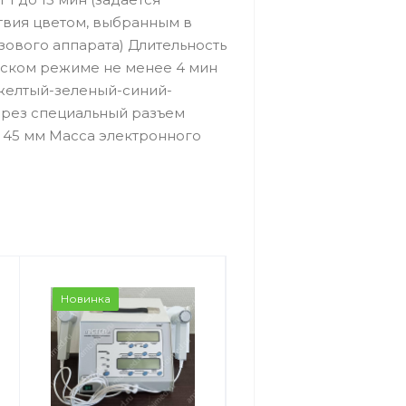
твия цветом, выбранным в
зового аппарата) Длительность
еском режиме не менее 4 мин
желтый-зеленый-синий-
ерез специальный разъем
х 45 мм Масса электронного
Новинка