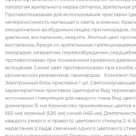
патология зрительного нерва сетчатки, зрительное у
Противопоказания для использования приставки Цв
непереносимость мигающего света, а именно: Крас
эмоционально возбудимым лицам, при лихорадке, 
давлении, воспалениях, неврите. Желтый цвет прот
воспалении, бреде со зрительными галлюцинациями 
лихорадке, невралгии, перевозбуждении, сердцебие
противопоказан при пониженном кровяном давлении
истощения. Синий цвет противопоказан при ознобе,
хроническом ревматизме, тахикардии. Комплект по
Электронный блок приставки 1 шт. Светоизлучающие
характеристики приставки Цветоритм Вид терминал
источником стимуляции для каждого глаза Вид цвето
диаметром 15 мм Количество применяемых цветов кр
560 нм) зеленый (520 нм) синий (465 нм) Длительност
каждого (левого и правого) цветового стимула 2; 4; 6;
нарастания (спада) свечения одного цветового стим
ручной и автоматический Длительность процедуры от 