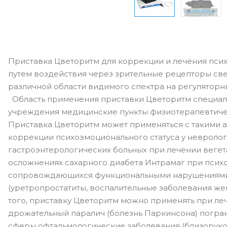
Приставка Цветоритм для коррекции и лечения пси
путем воздействия через зрительные рецепторы св
различной области видимого спектра на регуляторн
Область применения приставки Цветоритм специа
учреждения медицинские пункты физиотерапевтич
Приставка Цветоритм может применяться с такими а
коррекции психоэмоционального статуса у невролог
гастроэнтерологических больных при лечении веге
осложнениях сахарного диабета Интрамаг при психо
сопровождающихся функциональными нарушениями
(уретропростатиты, воспалительные заболевания ж
того, приставку Цветоритм можно применять при леч
дрожательный паралич (болезнь Паркинсона) погра
сферы офтальмологические заболевания (близорукос