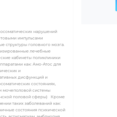
хосоматических нарушений
етовыми импульсами
ые структуры головного мозга.
лизированные лечебные
еские кабинеты поликлиники
ппаратами как: Амо-Атос для
ических и
тативных дисфункций и
соматических состояниях,
 мочеполовой системы
енской половой сферы) Кроме
ении таких заболеваний как:
ничные состояния психической
ть, астигматизм, амблиопия,