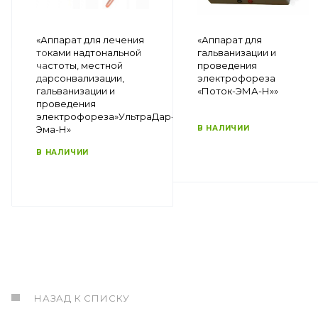
«Аппарат для лечения
«Аппарат для
токами надтональной
гальванизации и
частоты, местной
проведения
дарсонвализации,
электрофореза
гальванизации и
«Поток-ЭМА-Н»»
проведения
электрофореза»УльтраДар-
Эма-Н»
В НАЛИЧИИ
В НАЛИЧИИ
НАЗАД К СПИСКУ