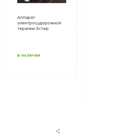
intelect advanced
Аппарат
combo — система
электросудорожной
мультимодальной
терапии Эстер
физиотерапии
В НАЛИЧИИ