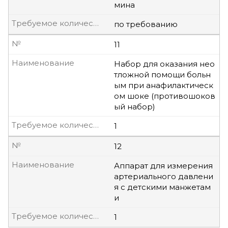
мина
Требуемое количество, шт.
по требованию
№
11
Наименование
Набор для оказания нео
тложной помощи больн
ым при анафилактическ
ом шоке (противошоков
ый набор)
Требуемое количество, шт.
1
№
12
Наименование
Аппарат для измерения
артериального давлени
я с детскими манжетам
и
Требуемое количество, шт.
1