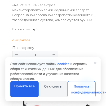
«ARTROMOT K1» - электро /
механотерапевтический медицинский аппарат
непрерывной пассивной разработки коленного и
тазобедренного сустава, комплектуется ручным
программным пультом.
Валюта
—
руб.
ОЖИДАЕТСЯ
По запросу
Менеджер сайта
Здравствуйте! Готов помочь
×
вам. Напишите мне, если у
Этот сайт использует файлы
cookies
и сервисы
В КОРЗИНУ
вас появятся вопросы.
сбора технических данных для обеспечения
работоспособности и улучшения качества
обслуживания.
Принять все
Отклонить
Политика
конфиденциальност