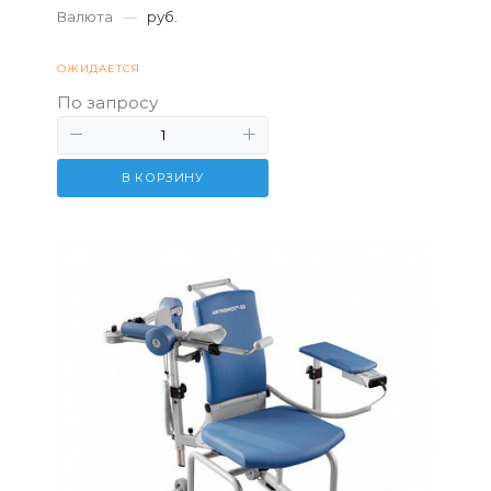
Валюта
—
руб.
которых одним из наи...
ОЖИДАЕТСЯ
По запросу
В КОРЗИНУ