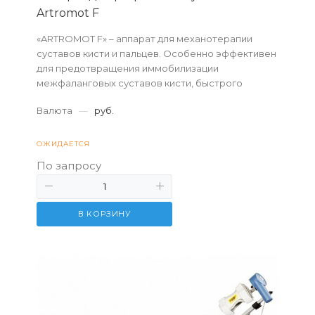
Artromot F
«ARTROMOT F» – аппарат для механотерапии
суставов кисти и пальцев. Особенно эффективен
для предотвращения иммобилизации
межфаланговых суставов кисти, быстрого
восстановления их подвижности в целях
Валюта
—
руб.
достижения хорошего функ...
ОЖИДАЕТСЯ
По запросу
В КОРЗИНУ