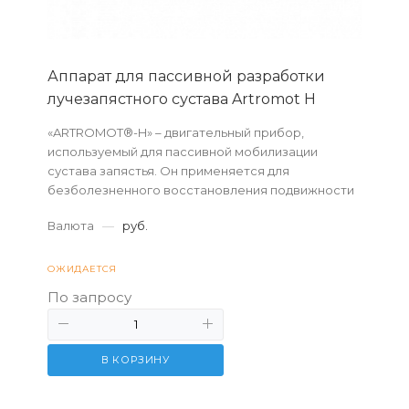
Аппарат для пассивной разработки
лучезапястного сустава Artromot H
«ARTROMOT®-H» – двигательный прибор,
используемый для пассивной мобилизации
сустава запястья. Он применяется для
безболезненного восстановления подвижности
лучезапястного сустава, предотвращения
Валюта
—
руб.
обездвиживающего состояния...
ОЖИДАЕТСЯ
По запросу
В КОРЗИНУ