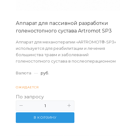
Аппарат для пассивной разработки
голеностопного сустава Artromot SP3
Аппарат для механотерапии «ARTROMOT®-SP3»
используется для реабилитации и лечения
большинства травм и заболеваний
голеностопного сустава в послеоперационном
периоде, после хирургических операций на
Валюта
—
руб.
суставе, заболеваний су...
ОЖИДАЕТСЯ
По запросу
В КОРЗИНУ