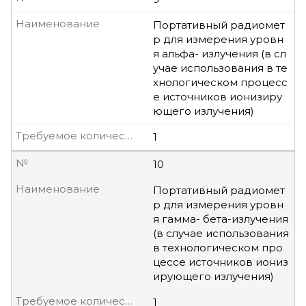
Наименование
Портативный радиомет
р для измерения уровн
я альфа- излучения (в сл
учае использования в те
хнологическом процесс
е источников ионизиру
ющего излучения)
Требуемое количество, шт
1
№
10
Наименование
Портативный радиомет
р для измерения уровн
я гамма- бета-излучения
(в случае использования
в технологическом про
цессе источников иониз
ирующего излучения)
Требуемое количество, шт
1