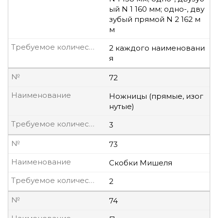
ый N 1 160 мм; одно-, дву
зубый прямой N 2 162 м
м
Требуемое количество, шт
2 каждого наименовани
я
№
72
Наименование
Ножницы (прямые, изог
нутые)
Требуемое количество, шт
3
№
73
Наименование
Скобки Мишеля
Требуемое количество, шт
2
№
74