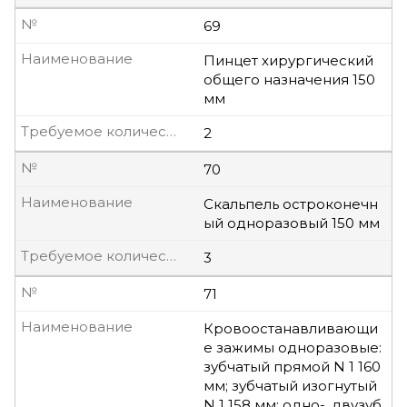
№
69
Наименование
Пинцет хирургический
общего назначения 150
мм
Требуемое количество, шт
2
№
70
Наименование
Скальпель остроконечн
ый одноразовый 150 мм
Требуемое количество, шт
3
№
71
Наименование
Кровоостанавливающи
е зажимы одноразовые:
зубчатый прямой N 1 160
мм; зубчатый изогнутый
N 1 158 мм; одно-, двузуб