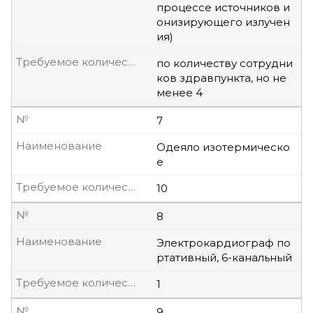
процессе источников и
онизирующего излучен
ия)
Требуемое количество, шт
по количеству сотрудни
ков здравпункта, но не
менее 4
№
7
Наименование
Одеяло изотермическо
е
Требуемое количество, шт
10
№
8
Наименование
Электрокардиограф по
ртативный, 6-канальный
Требуемое количество, шт
1
№
9