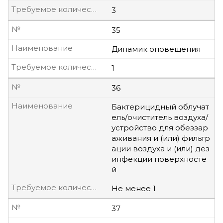
Требуемое количество, шт
3
№
35
Наименование
Динамик оповещения
Требуемое количество, шт
1
№
36
Наименование
Бактерицидный облучат
ель/очиститель воздуха/
устройство для обеззар
аживания и (или) фильтр
ации воздуха и (или) дез
инфекции поверхносте
й
Требуемое количество, шт
Не менее 1
№
37