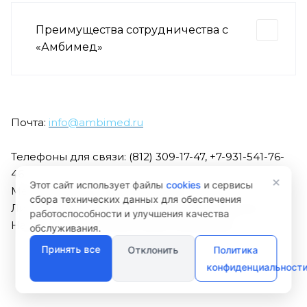
Преимущества сотрудничества с
«Амбимед»
Почта:
info@ambimed.ru
Телефоны для связи: (812) 309-17-47, +7-931-541-76-
46
×
Этот сайт использует файлы
cookies
и сервисы
Мессенджеры: +7-931-541-76-90
сбора технических данных для обеспечения
Либо закажите бесплатный обратный звонок
работоспособности и улучшения качества
Наш менеджер ответит Вам оперативно
обслуживания.
Принять все
Отклонить
Политика
конфиденциальност