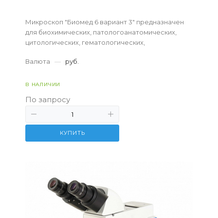
Микроскоп "Биомед 6 вариант 3" предназначен
для биохимических, патологоанатомических,
цитологических, гематологических,
урологических, дерматологических,
Валюта
—
руб.
биологических и общеклинических исследований
в лабораториях любого...
В НАЛИЧИИ
По запросу
КУПИТЬ